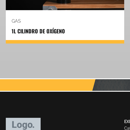
GAS
1L CILINDRO DE OXÍGENO
EX
Ca