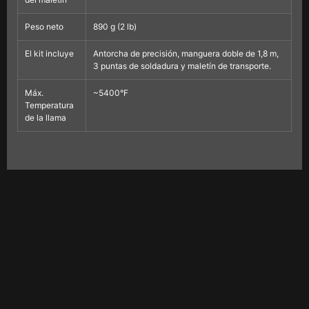
Peso neto
890 g (2 lb)
El kit incluye
Antorcha de precisión, manguera doble de 1,8 m,
3 puntas de soldadura y maletín de transporte.
Máx.
~5400°F
Temperatura
de la llama