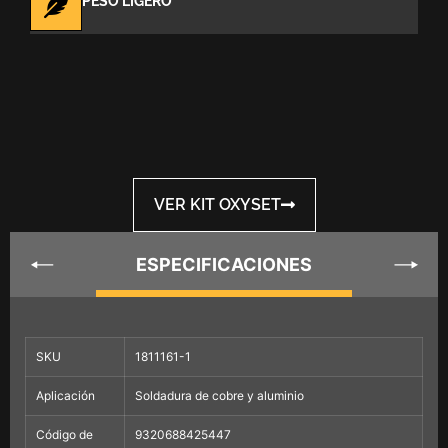
PESO LIGERO
VER KIT OXYSET
ESPECIFICACIONES
SKU
1811161-1
Aplicación
Soldadura de cobre y aluminio
Código de
9320688425447