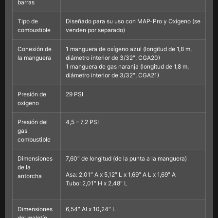
barras
Tipo de
Diseñado para su uso con MAP-Pro y Oxígeno (se
combustible
venden por separado)
Conexión de
1 manguera de oxígeno azul (longitud de 1,8 m,
la manguera
diámetro interior de 3/32″, CGA20)
1 manguera de gas naranja (longitud de 1,8 m,
diámetro interior de 3/32″, CGA21)
Presión de
29 PSI
oxígeno
Presión del
4,5 – 7,2 PSI
gas
combustible
Dimensiones
7,60″ de longitud (de la punta a la manguera)
de la
Asa: 2,01″ A x 5,12″ L x 1,69″ A L x 1,69″ A
antorcha
Tubo: 2,01″ H x 2,48″ L
Dimensiones
6,54″ Al x 10,24″ L
del maletín