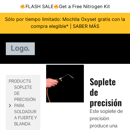
FLASH SALE
Get a Free Nitrogen Kit
Sólo por tiempo limitado: Mochila Oxyset gratis con la
compra elegible* | SABER MÁS
Soplete
PRODUCTS
SOPLETE
de
DE
precisión
PRECISIÓN
PARA
Este soplete de
SOLDADUR
A FUERTE Y
precisión
BLANDA
produce una