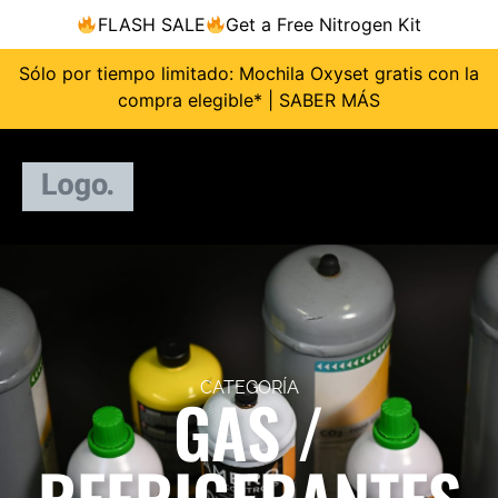
FLASH SALE
Get a Free Nitrogen Kit
Sólo por tiempo limitado: Mochila Oxyset gratis con la
compra elegible* | SABER MÁS
CATEGORÍA
GAS /
REFRIGERANTES