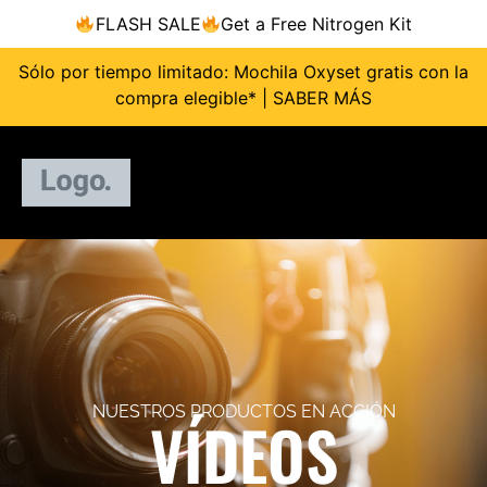
FLASH SALE
Get a Free Nitrogen Kit
Sólo por tiempo limitado: Mochila Oxyset gratis con la
compra elegible* | SABER MÁS
NUESTROS PRODUCTOS EN ACCIÓN
VÍDEOS