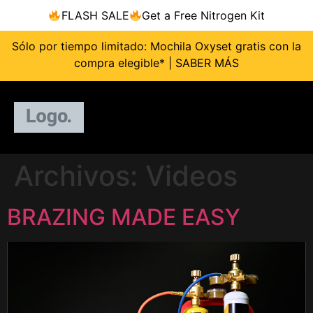
FLASH SALE
Get a Free Nitrogen Kit
Ir al
contenido
Sólo por tiempo limitado: Mochila Oxyset gratis con la
compra elegible* | SABER MÁS
Archivos:
Videos
BRAZING MADE EASY